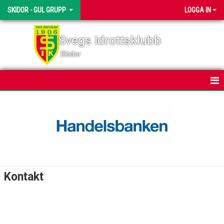
SKIDOR - GUL GRUPP
LOGGA IN
Svegs Idrottsklubb
Skidor
HEM
NYHETER
KALENDER
TRUPPEN
Kontakt
BILDGALLERI
DOKUMENT