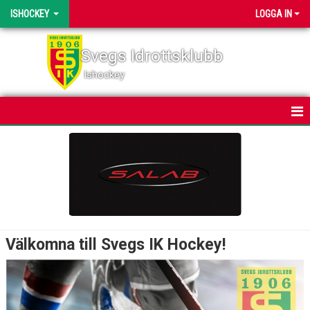
ISHOCKEY
LOGGA IN
Svegs Idrottsklubb
Ishockey
HEM
NYHETER
KALENDER
BILDGALLERI
Välkomna till Svegs IK Hockey!
DOKUMENT
KONTAKT