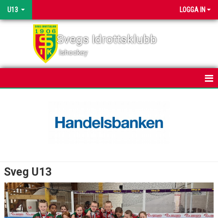
U13
LOGGA IN
Svegs Idrottsklubb
Ishockey
HEM
NYHETER
KALENDER
MATCHER
Sveg U13
TRUPPEN
BILDGALLERI