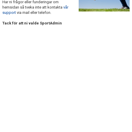
Har ni frågor eller funderingar om
DOKUMENT
hemsidan så tveka inte att kontakta
vår
support
via mail eller telefon.
KONTAKT
Tack för att ni valde SportAdmin