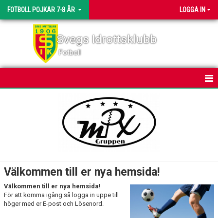
FOTBOLL POJKAR 7-8 ÅR
LOGGA IN
Svegs Idrottsklubb
Fotboll
HEM
NYHETER
KALENDER
MATCHER
Välkommen till er nya hemsida!
TRUPPEN
Välkommen till er nya hemsida!
För att komma igång så logga in uppe till
BILDGALLERI
höger med er E-post och Lösenord.