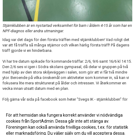
Stjärnklubben är en nystartad verksamhet för barn i åldern 4-15 år som har en
NPF-diagnos eller andra utmaningar.
Idag var det dags för den första träffen med stjärnklubben! Vad roligt det
var att få träffa så många stjärnor och vilken härlig första träff! På dagens
träff gjorde vi en hinderbana.
Vi har tre datum spikade för kommande träffar: 2/6, 9/6 samt 16/6 kl 14:15.
Den 2/6 ses vi igen i Södra skolans gympasal, då delar vi gruppen på två
med hjälp av den stora skiljeväggen i salen, som gör att vi får två mindre
ytor. Beroende på vilka önskemål om aktiviteter som kommer in, så kan vi
fokusera lite mera strukturerat på ålder och intressen. Vi återkommer en
vecka innan utsatt datum med en plan.
Följ gärna vår sida på facebook som heter "Svegs IK - stjärnklubben" för
info.
För att hemsidan ska fungera korrekt använder vi nödvändiga
Vi ses igen den 2:a juni!
cookies från SportAdmin. Dessa går inte att stänga av.
Föreningen kan också använda frivilliga cookies, t.ex. för statistik
eller marknadsföring. Du väljer själv om du vill acceptera dessa.