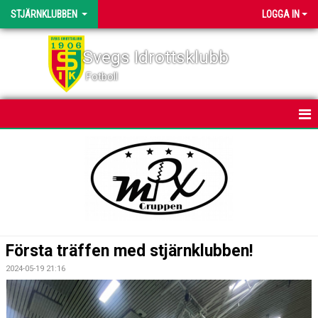
STJÄRNKLUBBEN
LOGGA IN
Svegs Idrottsklubb
Fotboll
HEM
NYHETER
DOKUMENT
BILDGALLERI
Första träffen med stjärnklubben!
KONTAKT
2024-05-19 21:16