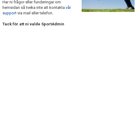
Har ni frågor eller funderingar om
DOKUMENT
hemsidan så tveka inte att kontakta
vår
support
via mail eller telefon.
KONTAKT
Tack för att ni valde SportAdmin