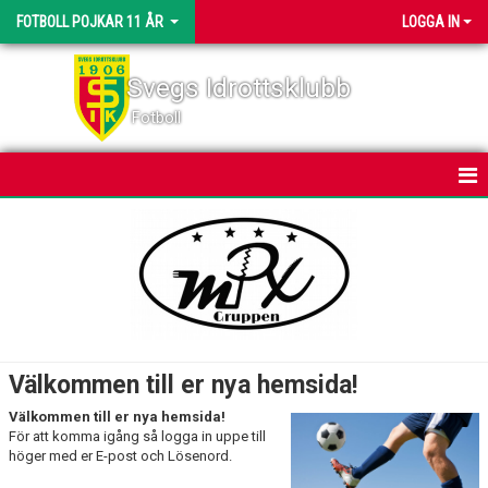
FOTBOLL POJKAR 11 ÅR
LOGGA IN
Svegs Idrottsklubb
Fotboll
HEM
NYHETER
KALENDER
MATCHER
Välkommen till er nya hemsida!
TRUPPEN
Välkommen till er nya hemsida!
För att komma igång så logga in uppe till
BILDGALLERI
höger med er E-post och Lösenord.