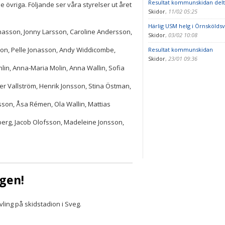
Resultat kommunskidan deltä
de övriga. Följande ser våra styrelser ut året
Skidor
,
11/02 05:25
Härlig USM helg i Örnsköldsv
asson, Jonny Larsson, Caroline Andersson,
Skidor
,
03/02 10:08
on, Pelle Jonasson, Andy Widdicombe,
Resultat kommunskidan
Skidor
,
23/01 09:36
in, Anna-Maria Molin, Anna Wallin, Sofia
 Vallström, Henrik Jonsson, Stina Östman,
son, Åsa Rémen, Ola Wallin, Mattias
erg, Jacob Olofsson, Madeleine Jonsson,
lgen!
ling på skidstadion i Sveg.