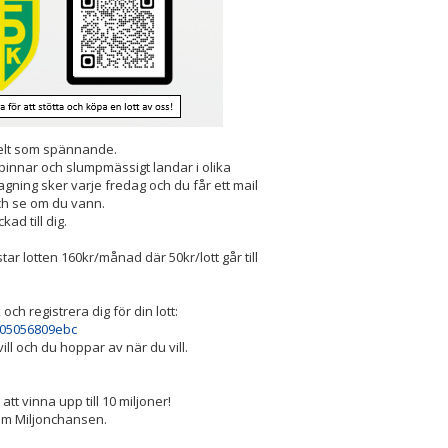
enkelt som spännande.
 pinnar och slumpmässigt landar i olika
ragning sker varje fredag och du får ett mail
och se om du vann.
ad till dig.
ar lotten 160kr/månad där 50kr/lott går till
ch registrera dig för din lott:
005056809ebc
ll och du hoppar av när du vill.
tt vinna upp till 10 miljoner!
 om Miljonchansen.