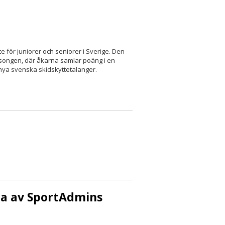
e för juniorer och seniorer i Sverige. Den
säsongen, där åkarna samlar poäng i en
la nya svenska skidskyttetalanger.
da av SportAdmins