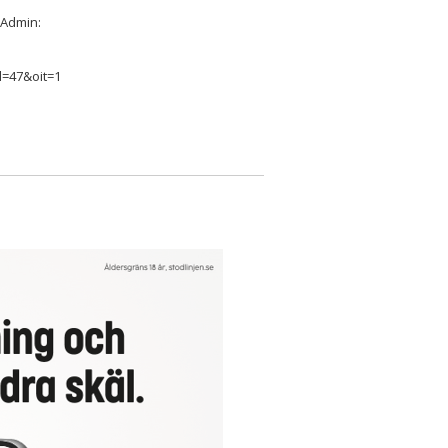
rtAdmin:
=47&oit=1