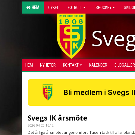
HEM
CYKEL
FOTBOLL
ISHOCKEY
SKIDO
Sveg
HEM
NYHETER
KONTAKT
KALENDER
BILDGALLER
Bli medlem i Svegs I
Svegs IK årsmöte
2026-04-20 16:12
Det årliga årsmötet är genomfört. Tusen tack till alla ibland