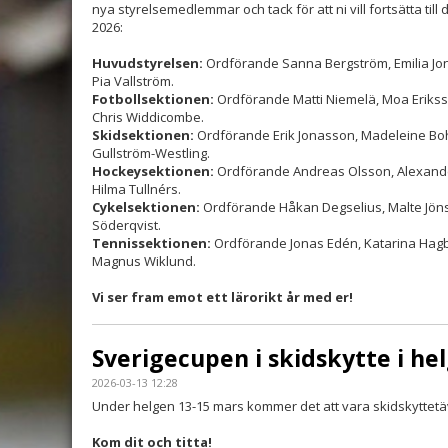
nya styrelsemedlemmar och tack för att ni vill fortsätta till 
2026:
Huvudstyrelsen:
Ordförande Sanna Bergström, Emilia Jon
Pia Vallström.
Fotbollsektionen:
Ordförande Matti Niemelä, Moa Erikss
Chris Widdicombe.
Skidsektionen:
Ordförande Erik Jonasson, Madeleine Bohl
Gullström-Westling.
Hockeysektionen:
Ordförande Andreas Olsson, Alexander
Hilma Tullnérs.
Cykelsektionen:
Ordförande Håkan Degselius, Malte Jöns
Söderqvist.
Tennissektionen:
Ordförande Jonas Edén, Katarina Hagb
Magnus Wiklund.
Vi ser fram emot ett lärorikt år med er!
Sverigecupen i skidskytte i he
2026-03-13 12:28
Under helgen 13-15 mars kommer det att vara skidskyttetäv
Kom dit och titta!