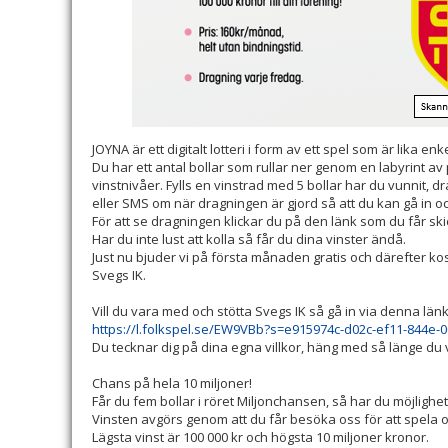
JOYNA är ett digitalt lotteri i form av ett spel som är lika 
Du har ett antal bollar som rullar ner genom en labyrint av
vinstnivåer. Fylls en vinstrad med 5 bollar har du vunnit, d
eller SMS om när dragningen är gjord så att du kan gå in 
För att se dragningen klickar du på den länk som du får skick
Har du inte lust att kolla så får du dina vinster ändå.
Just nu bjuder vi på första månaden gratis och därefter kost
Svegs IK.
Vill du vara med och stötta Svegs IK så gå in via denna länk o
https://l.folkspel.se/EW9VBb?s=e915974c-d02c-ef11-844e-
Du tecknar dig på dina egna villkor, häng med så länge du vi
Chans på hela 10 miljoner!
Får du fem bollar i röret Miljonchansen, så har du möjlighet a
Vinsten avgörs genom att du får besöka oss för att spela
Lägsta vinst är 100 000 kr och högsta 10 miljoner kronor.