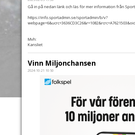
Gå in på nedan länk och läs för mer information från Spo
https://info.sportadmin.se/sportadmin/b/v?
webpage=6&ucrc=3636CD3C26&r=1082&rcrc=A7621503&oid
Mvh:
Kansliet
Vinn Miljonchansen
2024-10-21 10:50