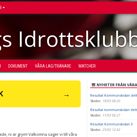
R
s Idrottsklub
I
DOKUMENT
VÅRA LAG/TRÄNARE
MATCHER
NYHETER FRÅN VÅR
→
K
Resultat Kommunskidan delt
Skidor
,
18/03 08:20
Resultat kommunskidan delt
Skidor
,
11/03 06:27
Resultat Kommunskidan 3
Skidor
,
25/02 12:42
ade, ni är grym! Välkomna säger vi till våra