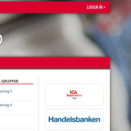
LOGGA IN
b
A GRUPPER
ävling 5
ävling 4