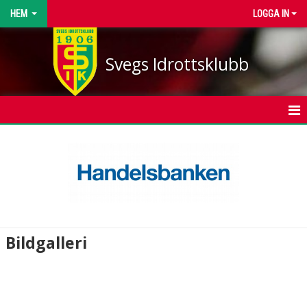
HEM
LOGGA IN
Svegs Idrottsklubb
HEM
NYHETER
KONTAKT
KALENDER
Bildgalleri
BILDGALLERI
DOKUMENT