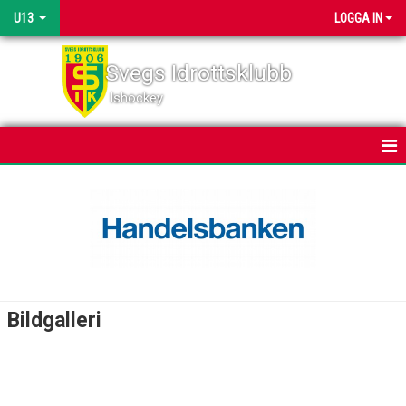
U13
LOGGA IN
Svegs Idrottsklubb
Ishockey
HEM
NYHETER
KALENDER
MATCHER
Bildgalleri
TRUPPEN
BILDGALLERI