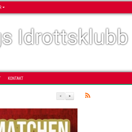
R
s Idrottsklubb
T
KONTAKT
<
>