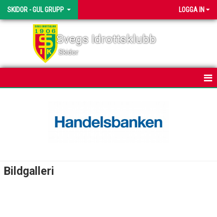
SKIDOR - GUL GRUPP
LOGGA IN
Svegs Idrottsklubb
Skidor
HEM
NYHETER
KALENDER
TRUPPEN
Bildgalleri
BILDGALLERI
DOKUMENT