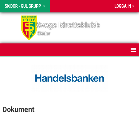
SKIDOR - GUL GRUPP
LOGGA IN
Svegs Idrottsklubb
Skidor
HEM
NYHETER
KALENDER
TRUPPEN
Dokument
BILDGALLERI
DOKUMENT