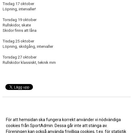
Tisdag 17 oktober
Löpning, intervaller!
Torsdag 19 oktober
Rullskidor, skate
Skidor finns att låna
Tisdag 25 oktober
Löpning, skidgång, intervaller
Torsdag 27 oktober
Rullskidor klassiskt, teknik mm
Nyhetsarkiv
Härlig skidkväll
För att hemsidan ska fungera korrekt använder vi nödvändiga
2023-11-14 20:07
cookies från SportAdmin. Dessa går inte att stänga av.
Träningschema gul grupp
2023-09-20 20:46
Föreningen kan också använda frivilliga cookies, t.ex. för statistik