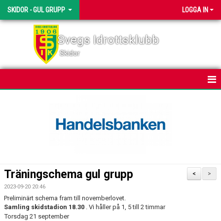
SKIDOR - GUL GRUPP
LOGGA IN
Svegs Idrottsklubb
Skidor
HEM
NYHETER
KALENDER
TRUPPEN
Träningschema gul grupp
<
>
BILDGALLERI
2023-09-20 20:46
Preliminärt schema fram till novemberlovet.
DOKUMENT
Samling skidstadion 18.30
. Vi håller på 1, 5 till 2 timmar
Torsdag 21 september