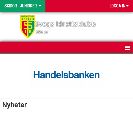
SKIDOR - JUNIORER
LOGGA IN
Svegs Idrottsklubb
Skidor
HEM
NYHETER
KALENDER
TRUPPEN
Nyheter
BILDGALLERI
DOKUMENT