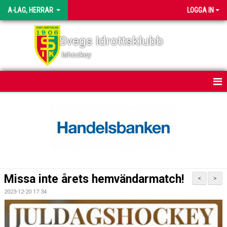
A-LAG, HERRAR
LOGGA IN
Svegs Idrottsklubb
Ishockey
HEM
NYHETER
KALENDER
MATCHER
Missa inte årets hemvändarmatch!
<
>
TRUPPEN
2023-12-20 17:34
BILDGALLERI