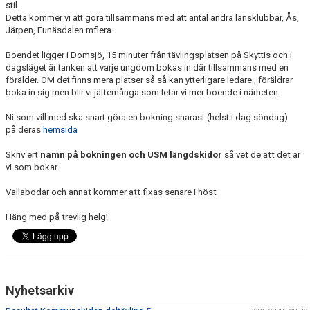
stil.
KONTAKT
Detta kommer vi att göra tillsammans med att antal andra länsklubbar, Ås,
Järpen, Funäsdalen mflera.
TÄVLINGAR
Boendet ligger i Domsjö, 15 minuter från tävlingsplatsen på Skyttis och i
KOMMUNSKIDAN
dagsläget är tanken att varje ungdom bokas in där tillsammans med en
förälder. OM det finns mera platser så så kan ytterligare ledare , föräldrar
boka in sig men blir vi jättemånga som letar vi mer boende i närheten
Ni som vill med ska snart göra en bokning snarast (helst i dag söndag)
på deras
hemsida
Skriv ert
namn på bokningen och USM längdskidor
så vet de att det är
vi som bokar.
Vallabodar och annat kommer att fixas senare i höst
Häng med på trevlig helg!
Nyhetsarkiv