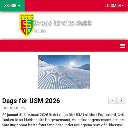
SKIDOR
LOGGA IN
Svegs Idrottsklubb
Skidor
HEM
NYHETER
KALENDER
BILDGALLERI
Dags för USM 2026
<
>
DOKUMENT
2025-06-08 07:55
29 januari till 1 februari 2026 är det dags för USM i skidor i Foppaland, Övik.
SVEGSSKIDAN
Tanken är att klubben ska bo gemensamt, valla skidor gemensamt och ge
våra ungdomar bästa förutsättningar under tävlingarna som går i klassisk