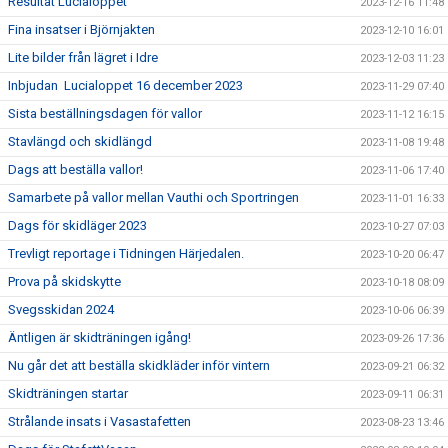
Resultat Lucialoppet
2023-12-16 11:48
Fina insatser i Björnjakten
2023-12-10 16:01
Lite bilder från lägret i Idre
2023-12-03 11:23
Inbjudan Lucialoppet 16 december 2023
2023-11-29 07:40
Sista beställningsdagen för vallor
2023-11-12 16:15
Stavlängd och skidlängd
2023-11-08 19:48
Dags att beställa vallor!
2023-11-06 17:40
Samarbete på vallor mellan Vauthi och Sportringen
2023-11-01 16:33
Dags för skidläger 2023
2023-10-27 07:03
Trevligt reportage i Tidningen Härjedalen.
2023-10-20 06:47
Prova på skidskytte
2023-10-18 08:09
Svegsskidan 2024
2023-10-06 06:39
Äntligen är skidträningen igång!
2023-09-26 17:36
Nu går det att beställa skidkläder inför vintern
2023-09-21 06:32
Skidträningen startar
2023-09-11 06:31
Strålande insats i Vasastafetten
2023-08-23 13:46