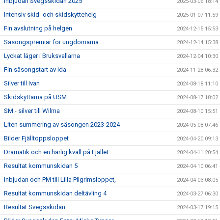
Inbjudan Svegsskidan 2025
2025-03-06 18:14
Intensiv skid- och skidskyttehelg
2025-01-07 11:59
Fin avslutning på helgen
2024-12-15 15:53
Säsongspremiär för ungdomarna
2024-12-14 15:38
Lyckat läger i Bruksvallarna
2024-12-04 10:30
Fin säsongstart av Ida
2024-11-28 06:32
Silver till Ivan
2024-08-18 11:10
Skidskyttarna på USM
2024-08-17 18:02
SM - silver till Wilma
2024-08-10 15:51
Liten summering av säsongen 2023-2024
2024-05-08 07:46
Bilder Fjälltoppsloppet
2024-04-20 09:13
Dramatik och en härlig kväll på Fjället
2024-04-11 20:54
Resultat kommunskidan 5
2024-04-10 06:41
Inbjudan och PM till Lilla Pilgrimsloppet,
2024-04-03 08:05
Resultat kommunskidan deltävling 4
2024-03-27 06:30
Resultat Svegsskidan
2024-03-17 19:15