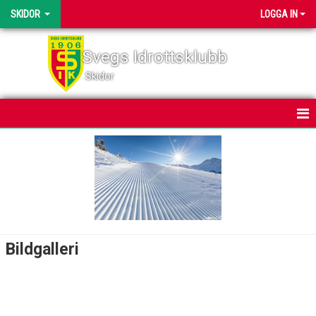
SKIDOR
LOGGA IN
Svegs Idrottsklubb
Skidor
HEM
NYHETER
KALENDER
BILDGALLERI
Bildgalleri
DOKUMENT
SVEGSSKIDAN