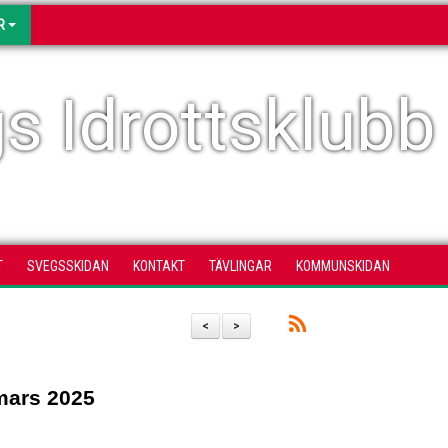
R
s Idrottsklubb
T
SVEGSSKIDAN
KONTAKT
TÄVLINGAR
KOMMUNSKIDAN
<
>
mars 2025