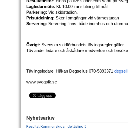
Resultatlistor:
 Finns på live.skidor.com samt på Sve
Lagledarmöte:
 Kl. 10.00 i anslutning till mål.
Parkering: 
Vid skidstadion. 
Prisutdelning:
 Sker i omgångar vid värmestugan
Servering:
 Servering finns  både inomhus och utomh
Övrigt:
 Svenska skidförbundets tävlingsregler gäller.
Tävlande, ledare och åskådare medverkar och besöker 
Tävlingsledare: Håkan Degselius 070-5893371 
degsel
www.svegsik.se
Nyhetsarkiv
Resultat Kommunskidan deltävling 5