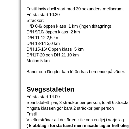
Fristil individuell start med 30 sekunders mellanrum.
Första start 10.30
Sträckor: 
H/D 0-8/ öppen klass  1 km (ingen tidtagning) 
D/H 9/10/ öppen klass  2 km 
D/H 11-12 2,5 km 
D/H 13-14 3,0 km
D/H 15-16/ Öppen klass  5 km
D/H17-20 och DH 21 10 km
Motion 5 km
Banor och längder kan förändras beroende på väder.
Svegsstafetten
Första start 14.00 
Sprintstafett  par, 3 sträckor per person, totalt 6 sträcko
Yngsta klassen gör bara 2 sträckor per person
Fristil
Vi eftersträvar att det är en kille och en tjej i varje lag.
( klubblag i första hand men mixade lag är helt okej