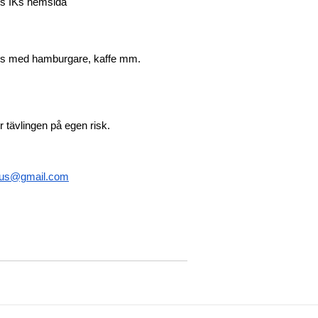
gs IKs hemsida 
us med hamburgare, kaffe mm. 
tävlingen på egen risk. 
ius@gmail.com