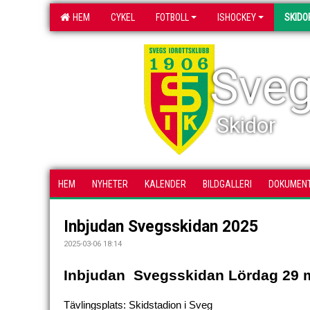
HEM
CYKEL
FOTBOLL
ISHOCKEY
SKIDO
Sveg
Skidor
HEM
NYHETER
KALENDER
BILDGALLERI
DOKUMEN
Inbjudan Svegsskidan 2025
2025-03-06 18:14
Inbjudan  Svegsskidan Lördag 29 
Tävlingsplats: Skidstadion i Sveg