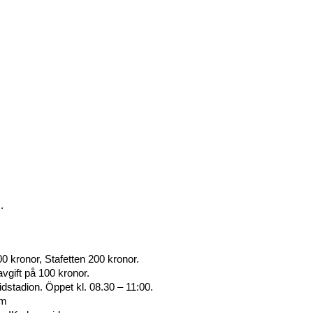
. 
00 kronor, Stafetten 200 kronor.
vgift på 100 kronor.
 Hämtas klubbvis i sekretariatet på skidstadion. Öppet kl. 08.30 – 11:00. 
om