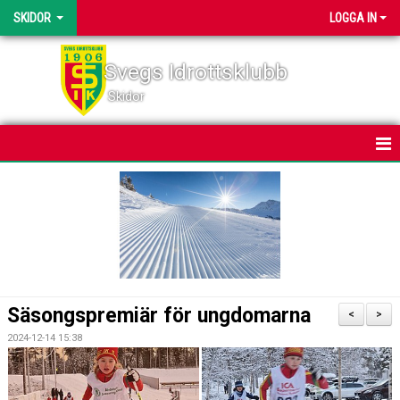
SKIDOR
LOGGA IN
Svegs Idrottsklubb
Skidor
HEM
NYHETER
KALENDER
BILDGALLERI
Säsongspremiär för ungdomarna
<
>
DOKUMENT
2024-12-14 15:38
SVEGSSKIDAN