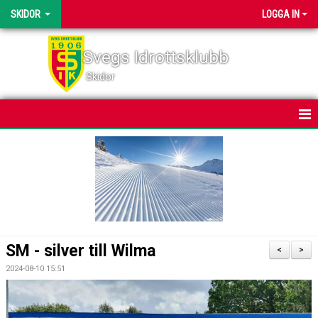
SKIDOR
LOGGA IN
Svegs Idrottsklubb
Skidor
HEM
NYHETER
KALENDER
BILDGALLERI
SM - silver till Wilma
<
>
DOKUMENT
2024-08-10 15:51
SVEGSSKIDAN