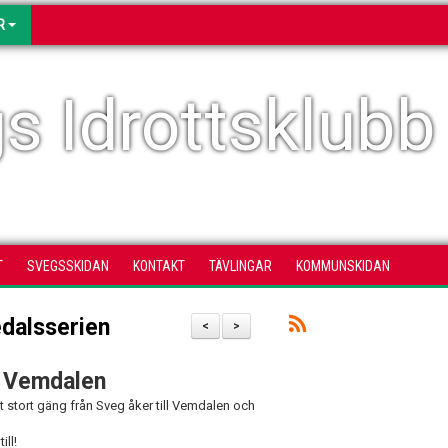
R
s Idrottsklubb
T
SVEGSSKIDAN
KONTAKT
TÄVLINGAR
KOMMUNSKIDAN
edalsserien
<
>
i Vemdalen
tt stort gäng från Sveg åker till Vemdalen och
ill!