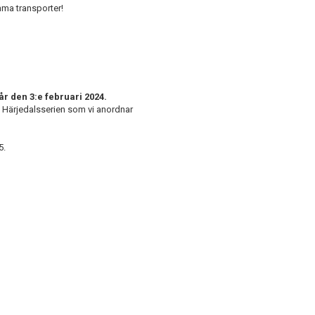
ma transporter!
år den 3:e februari 2024.
i Härjedalsserien som vi anordnar
15.