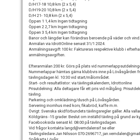
D/H17-18 10,8 km (2 x 5,4)
D/H19-20 10,8 km (2 x 5,4)
D/H 21- 10,8 km (2 x 5,4)
Öppen 1 1,4 km Ingen tidtagning
Öppen 2 2,7 km Ingen tidtagning
Öppen 3 5,4 km Ingen tidtagning
Banor och längder kan förändras beroende på väder och vin
Anmälan via IdrottOnline senast 31/1 2024.
Anmälningsavgift 100 kr. Faktureras respektive klubb i efterhan
anmälningsavgiften.
Efteranmälan 200 kr. Görs på plats vid nummerlappsutdelning
Nummerlappar hämtas gärna klubbvis inne på Lövåsgården frå
tävlingsdagen kl. 10:30 vid start/målområdet.
Start- och resultatlistor: via tävlingskalendern, Idrottonline
Prisutdelning: Alla deltagare får ett pris vid målgång. Prisutde
tävling.
Parkering och omklädning/dusch på Lövåsgården.
Servering inomhus med korv, fikabröd, kaffe m.m.
Övrigt: Svenska skidförbundets tävlingsregler gäller. Alla vallar
Köldgräns -15 grader. Beslut om inställd tävling på grund av
Facebooksida senast kl. 08.00 på tävlingsdagen.
Vid frågor kontakta langd@vemdalensif.se eller
Tävlingsledare Jan Nilsson 070-2696717, jan.vemdalen@gma
Spårkarta Lövås: