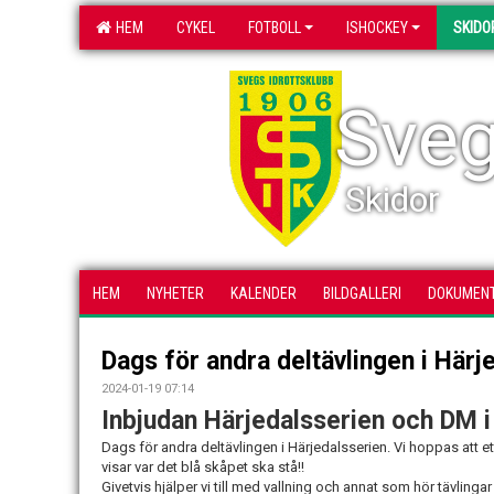
HEM
CYKEL
FOTBOLL
ISHOCKEY
SKIDO
Sveg
Skidor
HEM
NYHETER
KALENDER
BILDGALLERI
DOKUMEN
Dags för andra deltävlingen i Härj
2024-01-19 07:14
Inbjudan Härjedalsserien och DM 
Dags för andra deltävlingen i Härjedalsserien. Vi hoppas att e
visar var det blå skåpet ska stå!!
Givetvis hjälper vi till med vallning och annat som hör tävlingar t