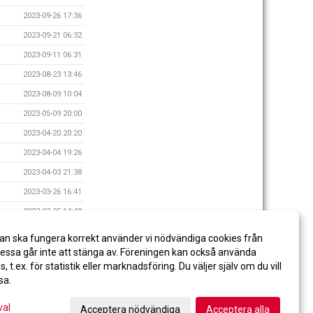
2023-09-26 17:36
2023-09-21 06:32
2023-09-11 06:31
2023-08-23 13:46
2023-08-09 10:04
2023-05-09 20:00
2023-04-20 20:20
2023-04-04 19:26
2023-04-03 21:38
2023-03-26 16:41
2023-03-25 14:48
2023-03-24 06:10
an ska fungera korrekt använder vi nödvändiga cookies från
2022-09-29 19:38
ssa går inte att stänga av. Föreningen kan också använda
es, t.ex. för statistik eller marknadsföring. Du väljer själv om du vill
sa.
val
Acceptera nödvändiga
Acceptera alla