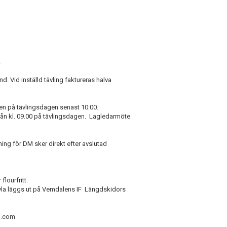
d.
d. Vid inställd tävling faktureras halva
en på tävlingsdagen senast 10:00.
n kl. 09.00 på tävlingsdagen. Lagledarmöte
lning för DM sker direkt efter avslutad
 flourfritt.
 kyla läggs ut på Vemdalens IF Längdskidors
il.com