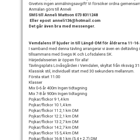
Givetvis ingen anmälningsavgift! Vi försöker ordna gemensam
Anmälan görs till Anneli
SMS till Anneli Mattson 073 8311248
Eller epost anneli136@hotmail.com
Det går även bra med messenger.
Vemdalens IF bjuder in till Längd-DM för åldrarna 11-16 
I samband med denna tävling arrangerar vi även en deltävling 
tillsammans med Svegs IK och Lofsdalens SK.
Härjedalsserien är öppen för alla!
Tävlingsplats Lövåsgården i Vemdalen, skyltat från riksväg 3
Klassisk stil, individuell start med 30 sekunders mellanrum.
Första start 11.00
Klasser
Mix 0-6 år 400m Ingen tidtagning
Mix 7-8 år 900m Ingen tidtagning
Pojkar/flickor 9 1,4 km
Pojkar/flickor 10 1,4 km
Pojkar/flickor 11 2,1 km DM
Pojkar/flickor 12 2,1 km DM
Pojkar/flickor 13 2,7 km DM
Pojkar/flickor 14 2,7 km DM
Pojkar/flickor 15 5,4 km DM
Pojkar/flickor 16 8,1 km (5,4 + 2,7) DM