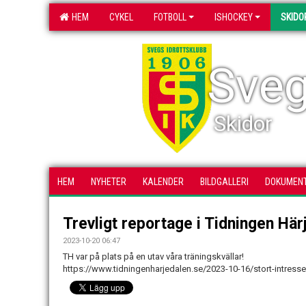
HEM
CYKEL
FOTBOLL
ISHOCKEY
SKIDO
Sveg
Skidor
HEM
NYHETER
KALENDER
BILDGALLERI
DOKUMEN
Trevligt reportage i Tidningen Här
2023-10-20 06:47
TH var på plats på en utav våra träningskvällar!
https://www.tidningenharjedalen.se/2023-10-16/stort-intresse