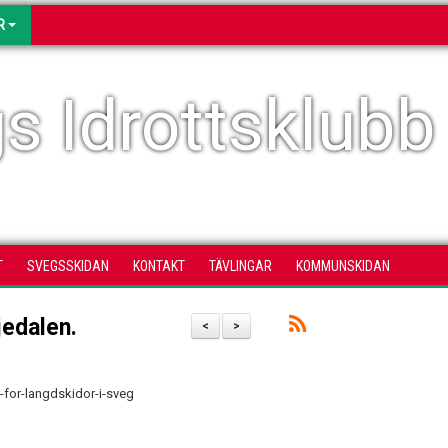
R
s Idrottsklubb
T
SVEGSSKIDAN
KONTAKT
TÄVLINGAR
KOMMUNSKIDAN
jedalen.
<
>
-for-langdskidor-i-sveg