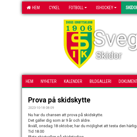
HEM
CYKEL
FOTBOLL
ISHOCKEY
SKIDO
Sveg
Skidor
HEM
NYHETER
KALENDER
BILDGALLERI
DOKUMEN
Prova på skidskytte
2023-10-18 08:09
Nu har du chansen att prova på skidskytte.
Det gäller dig som är 9 år och äldre.
Ikväll, onsdag 18 oktober, har du möjlighet att testa den härli
Tid 18.00
Plats skjutvallen på skidstadion.