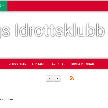
R
s Idrottsklubb
T
SVEGSSKIDAN
KONTAKT
TÄVLINGAR
KOMMUNSKIDAN
<
>
ga sporten!