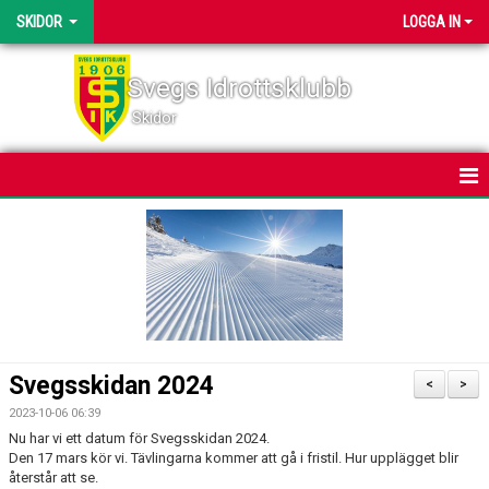
SKIDOR
LOGGA IN
Svegs Idrottsklubb
Skidor
HEM
NYHETER
KALENDER
BILDGALLERI
Svegsskidan 2024
<
>
DOKUMENT
2023-10-06 06:39
Nu har vi ett datum för Svegsskidan 2024.
SVEGSSKIDAN
Den 17 mars kör vi. Tävlingarna kommer att gå i fristil. Hur upplägget blir
återstår att se.