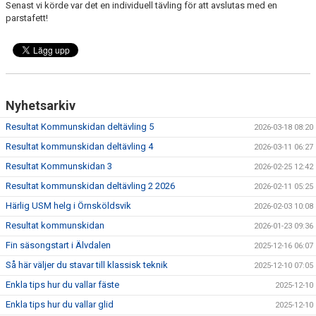
Senast vi körde var det en individuell tävling för att avslutas med en
KONTAKT
parstafett!
TÄVLINGAR
KOMMUNSKIDAN
Nyhetsarkiv
Resultat Kommunskidan deltävling 5
2026-03-18 08:20
Resultat kommunskidan deltävling 4
2026-03-11 06:27
Resultat Kommunskidan 3
2026-02-25 12:42
Resultat kommunskidan deltävling 2 2026
2026-02-11 05:25
Härlig USM helg i Örnsköldsvik
2026-02-03 10:08
Resultat kommunskidan
2026-01-23 09:36
Fin säsongstart i Älvdalen
2025-12-16 06:07
Så här väljer du stavar till klassisk teknik
2025-12-10 07:05
Enkla tips hur du vallar fäste
2025-12-10
Enkla tips hur du vallar glid
2025-12-10