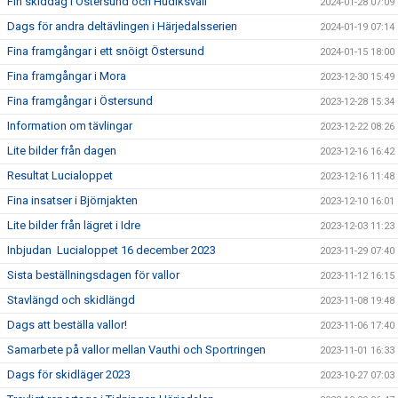
Fin skiddag i Östersund och Hudiksvall
2024-01-28 07:09
Dags för andra deltävlingen i Härjedalsserien
2024-01-19 07:14
Fina framgångar i ett snöigt Östersund
2024-01-15 18:00
Fina framgångar i Mora
2023-12-30 15:49
Fina framgångar i Östersund
2023-12-28 15:34
Information om tävlingar
2023-12-22 08:26
Lite bilder från dagen
2023-12-16 16:42
Resultat Lucialoppet
2023-12-16 11:48
Fina insatser i Björnjakten
2023-12-10 16:01
Lite bilder från lägret i Idre
2023-12-03 11:23
Inbjudan Lucialoppet 16 december 2023
2023-11-29 07:40
Sista beställningsdagen för vallor
2023-11-12 16:15
Stavlängd och skidlängd
2023-11-08 19:48
Dags att beställa vallor!
2023-11-06 17:40
Samarbete på vallor mellan Vauthi och Sportringen
2023-11-01 16:33
Dags för skidläger 2023
2023-10-27 07:03