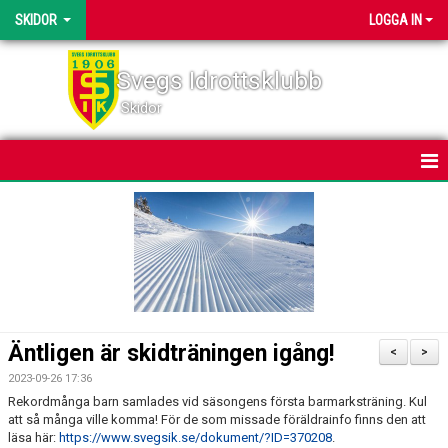
SKIDOR
LOGGA IN
Svegs Idrottsklubb
Skidor
HEM
NYHETER
KALENDER
BILDGALLERI
Äntligen är skidträningen igång!
<
>
DOKUMENT
2023-09-26 17:36
Rekordmånga barn samlades vid säsongens första barmarksträning. Kul
SVEGSSKIDAN
att så många ville komma! För de som missade föräldrainfo finns den att
läsa här:
https://www.svegsik.se/dokument/?ID=370208
.