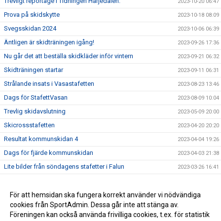
Trevligt reportage i Tidningen Härjedalen.
2023-10-20 06:47
Prova på skidskytte
2023-10-18 08:09
Svegsskidan 2024
2023-10-06 06:39
Äntligen är skidträningen igång!
2023-09-26 17:36
Nu går det att beställa skidkläder inför vintern
2023-09-21 06:32
Skidträningen startar
2023-09-11 06:31
Strålande insats i Vasastafetten
2023-08-23 13:46
Dags för StafettVasan
2023-08-09 10:04
Trevlig skidavslutning
2023-05-09 20:00
Skicrossstafetten
2023-04-20 20:20
Resultat kommunskidan 4
2023-04-04 19:26
Dags för fjärde kommunskidan
2023-04-03 21:38
Lite bilder från söndagens stafetter i Falun
2023-03-26 16:41
Bilder Lilla Skidspelen
2023-03-25 14:48
Resultat kommunskidan deltävling 3
För att hemsidan ska fungera korrekt använder vi nödvändiga
2023-03-24 06:10
cookies från SportAdmin. Dessa går inte att stänga av.
Välkomna till Svegs IK Skidsektion!
2022-09-29 19:38
Föreningen kan också använda frivilliga cookies, t.ex. för statistik