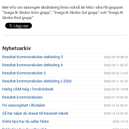
KONTAKT
Mer info om säsongen skidträning finns också att hitta i våra FB-gruppen
"Svegs IK Skidor Grön grupp", "Svegs IK Skidor Gul grupp" och "Svegs IK
TÄVLINGAR
Skidor Röd grupp".
KOMMUNSKIDAN
Nyhetsarkiv
Resultat Kommunskidan deltävling 5
2026-03-18 08:20
Resultat kommunskidan deltävling 4
2026-03-11 06:27
Resultat Kommunskidan 3
2026-02-25 12:42
Resultat kommunskidan deltävling 2 2026
2026-02-11 05:25
Härlig USM helg i Örnsköldsvik
2026-02-03 10:08
Resultat kommunskidan
2026-01-23 09:36
Fin säsongstart i Älvdalen
2025-12-16 06:07
Så här väljer du stavar till klassisk teknik
2025-12-10 07:05
Enkla tips hur du vallar fäste
2025-12-10