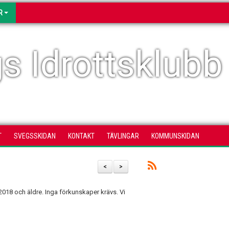
R
s Idrottsklubb
T
SVEGSSKIDAN
KONTAKT
TÄVLINGAR
KOMMUNSKIDAN
<
>
018 och äldre. Inga förkunskaper krävs. Vi