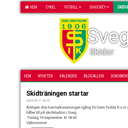
HEM
CYKEL
FOTBOLL
ISHOCKEY
SKIDO
Sveg
Skidor
HEM
NYHETER
KALENDER
BILDGALLERI
DOKUMEN
Skidträningen startar
2023-09-11 06:31
Äntligen drar barmarkssäsongen igång för barn födda fr.o.m 2
håller till på skidstadion i Sveg.
Tisdag 19 september kl 18.30
Välkommna!