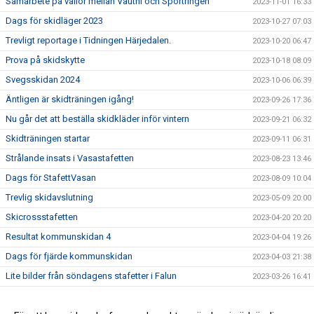
Samarbete på vallor mellan Vauthi och Sportringen
2023-11-01 16:33
Dags för skidläger 2023
2023-10-27 07:03
Trevligt reportage i Tidningen Härjedalen.
2023-10-20 06:47
Prova på skidskytte
2023-10-18 08:09
Svegsskidan 2024
2023-10-06 06:39
Äntligen är skidträningen igång!
2023-09-26 17:36
Nu går det att beställa skidkläder inför vintern
2023-09-21 06:32
Skidträningen startar
2023-09-11 06:31
Strålande insats i Vasastafetten
2023-08-23 13:46
Dags för StafettVasan
2023-08-09 10:04
Trevlig skidavslutning
2023-05-09 20:00
Skicrossstafetten
2023-04-20 20:20
Resultat kommunskidan 4
2023-04-04 19:26
Dags för fjärde kommunskidan
2023-04-03 21:38
Lite bilder från söndagens stafetter i Falun
2023-03-26 16:41
Bilder Lilla Skidspelen
2023-03-25 14:48