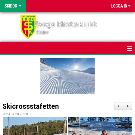
SKIDOR
LOGGA IN
Svegs Idrottsklubb
Skidor
HEM
NYHETER
KALENDER
BILDGALLERI
Skicrossstafetten
<
>
DOKUMENT
2023-04-20 20:20
SVEGSSKIDAN