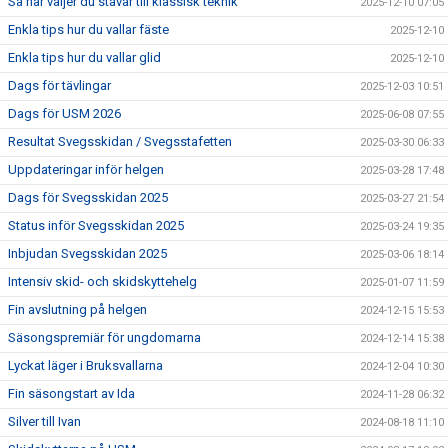
Så här väljer du stavar till klassisk teknik
2025-12-10 07:05
Enkla tips hur du vallar fäste
2025-12-10
Enkla tips hur du vallar glid
2025-12-10
Dags för tävlingar
2025-12-03 10:51
Dags för USM 2026
2025-06-08 07:55
Resultat Svegsskidan / Svegsstafetten
2025-03-30 06:33
Uppdateringar inför helgen
2025-03-28 17:48
Dags för Svegsskidan 2025
2025-03-27 21:54
Status inför Svegsskidan 2025
2025-03-24 19:35
Inbjudan Svegsskidan 2025
2025-03-06 18:14
Intensiv skid- och skidskyttehelg
2025-01-07 11:59
Fin avslutning på helgen
2024-12-15 15:53
Säsongspremiär för ungdomarna
2024-12-14 15:38
Lyckat läger i Bruksvallarna
2024-12-04 10:30
Fin säsongstart av Ida
2024-11-28 06:32
Silver till Ivan
2024-08-18 11:10