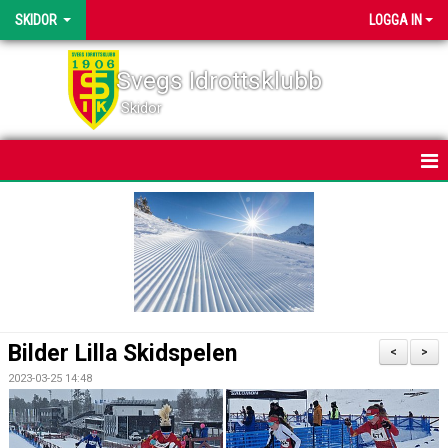
SKIDOR
LOGGA IN
Svegs Idrottsklubb
Skidor
HEM
NYHETER
KALENDER
BILDGALLERI
Bilder Lilla Skidspelen
<
>
DOKUMENT
2023-03-25 14:48
SVEGSSKIDAN