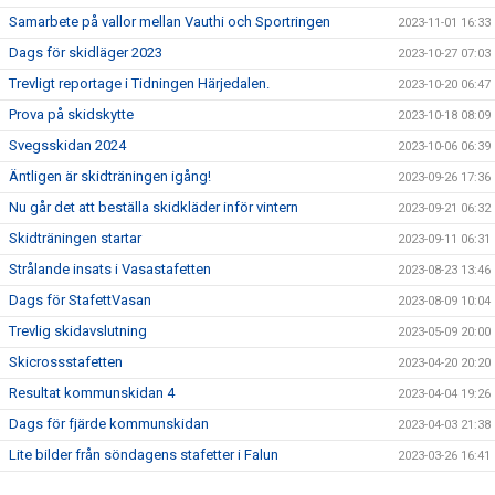
Samarbete på vallor mellan Vauthi och Sportringen
2023-11-01 16:33
Dags för skidläger 2023
2023-10-27 07:03
Trevligt reportage i Tidningen Härjedalen.
2023-10-20 06:47
Prova på skidskytte
2023-10-18 08:09
Svegsskidan 2024
2023-10-06 06:39
Äntligen är skidträningen igång!
2023-09-26 17:36
Nu går det att beställa skidkläder inför vintern
2023-09-21 06:32
Skidträningen startar
2023-09-11 06:31
Strålande insats i Vasastafetten
2023-08-23 13:46
Dags för StafettVasan
2023-08-09 10:04
Trevlig skidavslutning
2023-05-09 20:00
Skicrossstafetten
2023-04-20 20:20
Resultat kommunskidan 4
2023-04-04 19:26
Dags för fjärde kommunskidan
2023-04-03 21:38
Lite bilder från söndagens stafetter i Falun
2023-03-26 16:41
Bilder Lilla Skidspelen
2023-03-25 14:48