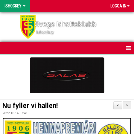
ISHOCKEY
LOGGA IN
Svegs Idrottsklubb
Ishockey
HEM
NYHETER
KALENDER
BILDGALLERI
Nu fyller vi hallen!
<
>
DOKUMENT
2022-10-14 07:41
KONTAKT