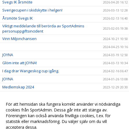
Svegs IK årsmöte
2026-04-20 16:12
Sverigecupen i skidskytte i helgen!
2026-03-13 12:28
Årsmöte Svegs IK
2026-02-13 16:40
Viktigt meddelande till berörda av SportAdmins
2025-02-05 19:38
personuppgiftsincident
Vinn Miljonchansen
2024-10-21 10:50
2024-04-25 10:16
JOYNA
2024-03-19 12:50
Glöm inte att JOYNA!
2024-03-13 10:34
I dag drar Wangeskog cup igång.
2024-02-16 06:47
JOYNA
2024-01-26 13:08
Medlemskap 2024
2023-12-29 20:30
Gå med i Svegs IK:s investeringsfond du också.
2023-04-11 07:53
Dags att betala in medlemsavgiften för 2023
2023-03-31 15:30
För att hemsidan ska fungera korrekt använder vi nödvändiga
cookies från SportAdmin. Dessa går inte att stänga av.
Beijer hockey games
2022-05-11 07:20
Föreningen kan också använda frivilliga cookies, t.ex. för
Välkomna till vår nya hemsida!
2022-03-01 15:00
statistik eller marknadsföring. Du väljer själv om du vill
acceptera dessa.