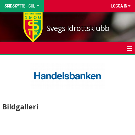
SKIDSKYTTE - GUL
LOGGA IN
Svegs Idrottsklubb
HEM
NYHETER
KALENDER
TRUPPEN
Bildgalleri
BILDGALLERI
DOKUMENT