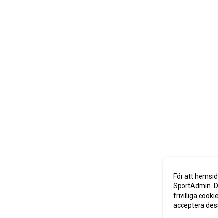
För att hemsid
SportAdmin. De
frivilliga cooki
acceptera des