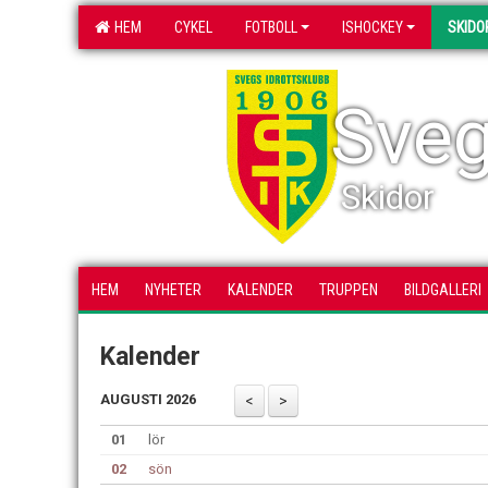
HEM
CYKEL
FOTBOLL
ISHOCKEY
SKIDO
Sveg
Skidor
HEM
NYHETER
KALENDER
TRUPPEN
BILDGALLERI
Kalender
AUGUSTI 2026
01
lör
02
sön