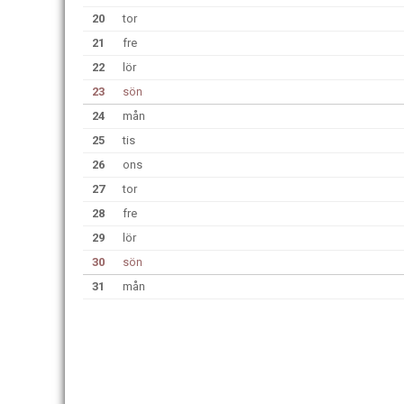
20
tor
21
fre
22
lör
23
sön
24
mån
25
tis
26
ons
27
tor
28
fre
29
lör
30
sön
31
mån