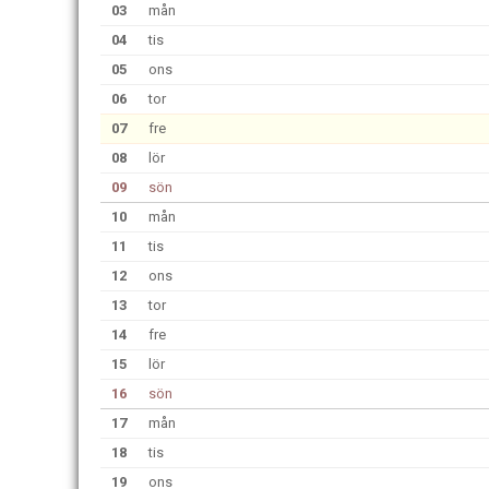
03
mån
04
tis
05
ons
06
tor
07
fre
08
lör
09
sön
10
mån
11
tis
12
ons
13
tor
14
fre
15
lör
16
sön
17
mån
18
tis
19
ons