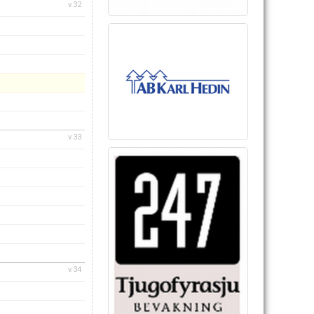
v.32
v.33
v.34