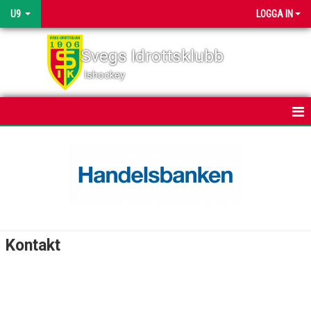
U9
LOGGA IN
Svegs Idrottsklubb
Ishockey
HEM
NYHETER
KALENDER
MATCHER
Kontakt
TRUPPEN
BILDGALLERI