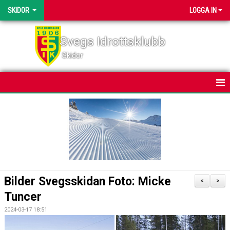
SKIDOR
LOGGA IN
Svegs Idrottsklubb
Skidor
HEM
NYHETER
KALENDER
BILDGALLERI
Bilder Svegsskidan Foto: Micke
<
>
DOKUMENT
Tuncer
2024-03-17 18:51
SVEGSSKIDAN