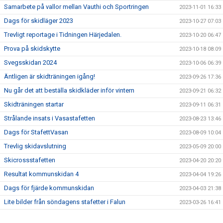
Samarbete på vallor mellan Vauthi och Sportringen
2023-11-01 16:33
Dags för skidläger 2023
2023-10-27 07:03
Trevligt reportage i Tidningen Härjedalen.
2023-10-20 06:47
Prova på skidskytte
2023-10-18 08:09
Svegsskidan 2024
2023-10-06 06:39
Äntligen är skidträningen igång!
2023-09-26 17:36
Nu går det att beställa skidkläder inför vintern
2023-09-21 06:32
Skidträningen startar
2023-09-11 06:31
Strålande insats i Vasastafetten
2023-08-23 13:46
Dags för StafettVasan
2023-08-09 10:04
Trevlig skidavslutning
2023-05-09 20:00
Skicrossstafetten
2023-04-20 20:20
Resultat kommunskidan 4
2023-04-04 19:26
Dags för fjärde kommunskidan
2023-04-03 21:38
Lite bilder från söndagens stafetter i Falun
2023-03-26 16:41
Bilder Lilla Skidspelen
2023-03-25 14:48