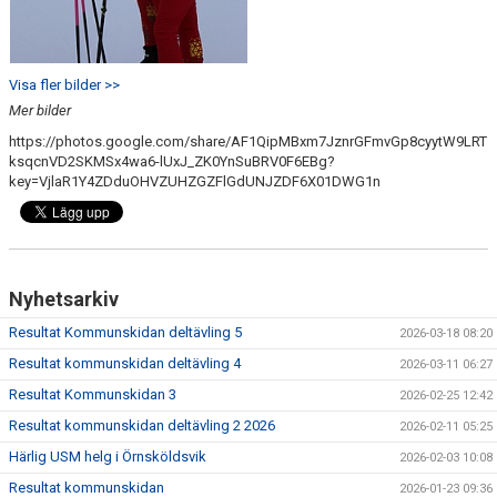
Visa fler bilder >>
Mer bilder
https://photos.google.com/share/AF1QipMBxm7JznrGFmvGp8cyytW9LRT
ksqcnVD2SKMSx4wa6-lUxJ_ZK0YnSuBRV0F6EBg?
key=VjlaR1Y4ZDduOHVZUHZGZFlGdUNJZDF6X01DWG1n
Nyhetsarkiv
Resultat Kommunskidan deltävling 5
2026-03-18 08:20
Resultat kommunskidan deltävling 4
2026-03-11 06:27
Resultat Kommunskidan 3
2026-02-25 12:42
Resultat kommunskidan deltävling 2 2026
2026-02-11 05:25
Härlig USM helg i Örnsköldsvik
2026-02-03 10:08
Resultat kommunskidan
2026-01-23 09:36