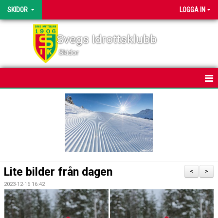
SKIDOR
LOGGA IN
Svegs Idrottsklubb
Skidor
HEM
NYHETER
KALENDER
BILDGALLERI
Lite bilder från dagen
<
>
DOKUMENT
2023-12-16 16:42
SVEGSSKIDAN