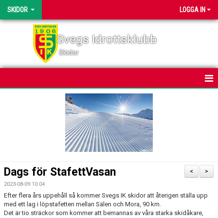
SKIDOR
LOGGA IN
Svegs Idrottsklubb
Skidor
HEM
NYHETER
KALENDER
BILDGALLERI
Dags för StafettVasan
<
>
DOKUMENT
2023-08-09 10:04
Efter flera års uppehåll så kommer Svegs IK skidor att återigen ställa upp
SVEGSSKIDAN
med ett lag i löpstafetten mellan Sälen och Mora, 90 km.
Det är tio sträckor som kommer att bemannas av våra starka skidåkare,