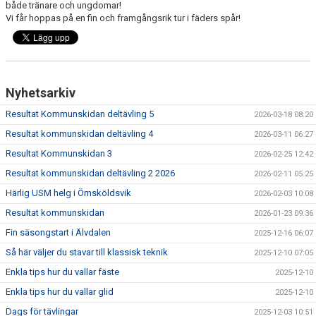
både tränare och ungdomar!
KONTAKT
Vi får hoppas på en fin och framgångsrik tur i fäders spår!
TÄVLINGAR
KOMMUNSKIDAN
Nyhetsarkiv
Resultat Kommunskidan deltävling 5
2026-03-18 08:20
Resultat kommunskidan deltävling 4
2026-03-11 06:27
Resultat Kommunskidan 3
2026-02-25 12:42
Resultat kommunskidan deltävling 2 2026
2026-02-11 05:25
Härlig USM helg i Örnsköldsvik
2026-02-03 10:08
Resultat kommunskidan
2026-01-23 09:36
Fin säsongstart i Älvdalen
2025-12-16 06:07
Så här väljer du stavar till klassisk teknik
2025-12-10 07:05
Enkla tips hur du vallar fäste
2025-12-10
Enkla tips hur du vallar glid
2025-12-10
Dags för tävlingar
2025-12-03 10:51