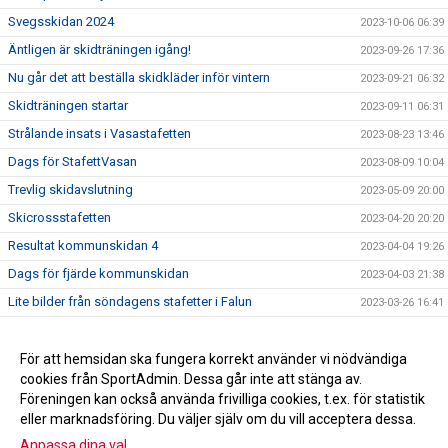
Svegsskidan 2024
2023-10-06 06:39
Äntligen är skidträningen igång!
2023-09-26 17:36
Nu går det att beställa skidkläder inför vintern
2023-09-21 06:32
Skidträningen startar
2023-09-11 06:31
Strålande insats i Vasastafetten
2023-08-23 13:46
Dags för StafettVasan
2023-08-09 10:04
Trevlig skidavslutning
2023-05-09 20:00
Skicrossstafetten
2023-04-20 20:20
Resultat kommunskidan 4
2023-04-04 19:26
Dags för fjärde kommunskidan
2023-04-03 21:38
Lite bilder från söndagens stafetter i Falun
2023-03-26 16:41
Bilder Lilla Skidspelen
2023-03-25 14:48
Resultat kommunskidan deltävling 3
För att hemsidan ska fungera korrekt använder vi nödvändiga
2023-03-24 06:10
cookies från SportAdmin. Dessa går inte att stänga av.
Välkomna till Svegs IK Skidsektion!
2022-09-29 19:38
Föreningen kan också använda frivilliga cookies, t.ex. för statistik
eller marknadsföring. Du väljer själv om du vill acceptera dessa.
Anpassa dina val