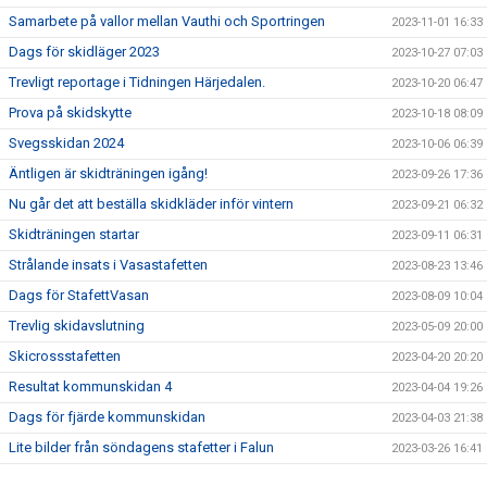
Samarbete på vallor mellan Vauthi och Sportringen
2023-11-01 16:33
Dags för skidläger 2023
2023-10-27 07:03
Trevligt reportage i Tidningen Härjedalen.
2023-10-20 06:47
Prova på skidskytte
2023-10-18 08:09
Svegsskidan 2024
2023-10-06 06:39
Äntligen är skidträningen igång!
2023-09-26 17:36
Nu går det att beställa skidkläder inför vintern
2023-09-21 06:32
Skidträningen startar
2023-09-11 06:31
Strålande insats i Vasastafetten
2023-08-23 13:46
Dags för StafettVasan
2023-08-09 10:04
Trevlig skidavslutning
2023-05-09 20:00
Skicrossstafetten
2023-04-20 20:20
Resultat kommunskidan 4
2023-04-04 19:26
Dags för fjärde kommunskidan
2023-04-03 21:38
Lite bilder från söndagens stafetter i Falun
2023-03-26 16:41
Bilder Lilla Skidspelen
2023-03-25 14:48