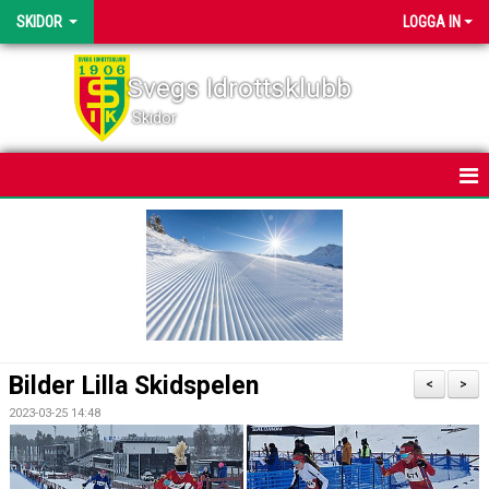
SKIDOR
LOGGA IN
Svegs Idrottsklubb
Skidor
HEM
NYHETER
KALENDER
BILDGALLERI
Bilder Lilla Skidspelen
<
>
DOKUMENT
2023-03-25 14:48
SVEGSSKIDAN