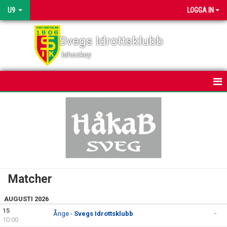
U9
LOGGA IN
Svegs Idrottsklubb
Ishockey
HEM
NYHETER
KALENDER
MATCHER
Matcher
TRUPPEN
AUGUSTI 2026
15
BILDGALLERI
Ånge -
Svegs Idrottsklubb
-
10:00