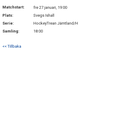
DOKUMENT
Matchstart:
fre 27 januari, 19:00
Plats:
Svegs Ishall
KONTAKT
Serie:
HockeyTrean Jämtland/H
Samling:
18:00
<< Tillbaka