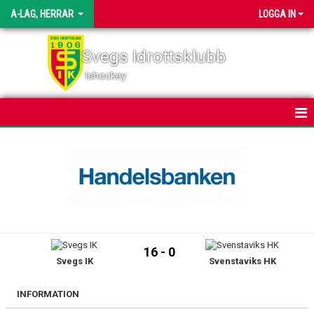
A-LAG, HERRAR
LOGGA IN
Svegs Idrottsklubb
Ishockey
HEM
NYHETER
KALENDER
MATCHER
16 - 0
Svegs IK
Svenstaviks HK
TRUPPEN
BILDGALLERI
INFORMATION