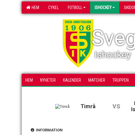
HEM
CYKEL
FOTBOLL
ISHOCKEY
SKIDO
Sveg
Ishockey
HEM
NYHETER
KALENDER
MATCHER
TRUPPEN
vs
Timrå
I
INFORMATION