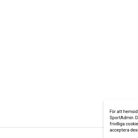
För att hemsid
SportAdmin. De
frivilliga cooki
acceptera des