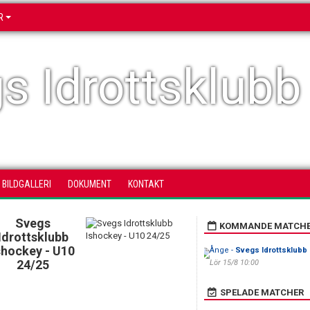
R
s Idrottsklubb
BILDGALLERI
DOKUMENT
KONTAKT
Svegs
KOMMANDE MATCH
Idrottsklubb
shockey - U10
Ånge -
Svegs Idrottsklubb
24/25
Lör 15/8 10:00
SPELADE MATCHER