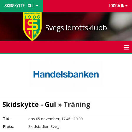
SKIDSKYTTE - GUL
LOGGA IN
Svegs Idrottsklubb
HEM
NYHETER
KALENDER
TRUPPEN
Skidskytte - Gul
» Träning
BILDGALLERI
Tid:
ons 05 november, 17:45 - 20:00
DOKUMENT
Plats:
Skidstadion Sveg