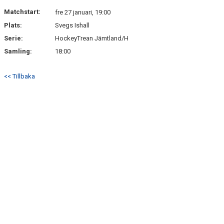
DOKUMENT
Matchstart:
fre 27 januari, 19:00
Plats:
Svegs Ishall
KONTAKT
Serie:
HockeyTrean Jämtland/H
Samling:
18:00
<< Tillbaka