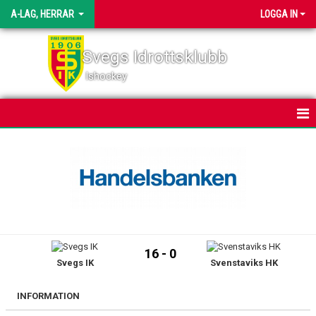
A-LAG, HERRAR
LOGGA IN
Svegs Idrottsklubb
Ishockey
HEM
NYHETER
KALENDER
MATCHER
16 - 0
Svegs IK
Svenstaviks HK
TRUPPEN
BILDGALLERI
INFORMATION