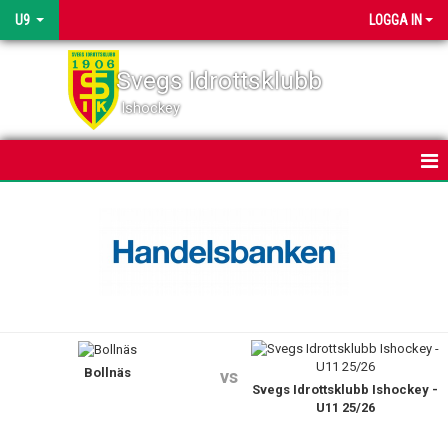
U9
LOGGA IN
Svegs Idrottsklubb
Ishockey
HEM
NYHETER
KALENDER
MATCHER
Bollnäs
TRUPPEN
vs
Svegs Idrottsklubb Ishockey -
U11 25/26
BILDGALLERI