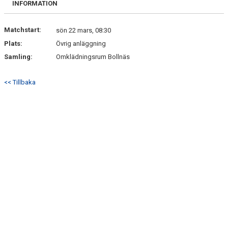
INFORMATION
DOKUMENT
KONTAKT
Matchstart:
sön 22 mars, 08:30
Plats:
Övrig anläggning
Samling:
Omklädningsrum Bollnäs
<< Tillbaka