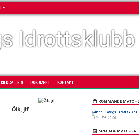
R
s Idrottsklubb
BILDGALLERI
DOKUMENT
KONTAKT
KOMMANDE MATCH
Öik, jif
Ånge -
Svegs Idrottsklubb
Lör 15/8 10:00
SPELADE MATCHER