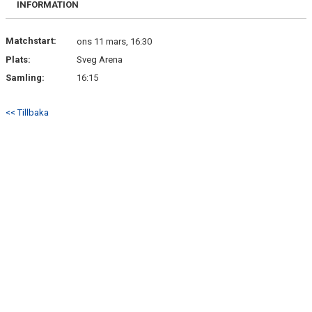
INFORMATION
DOKUMENT
KONTAKT
Matchstart:
ons 11 mars, 16:30
Plats:
Sveg Arena
Samling:
16:15
<< Tillbaka