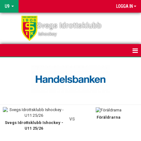
U9
LOGGA IN
Svegs Idrottsklubb
Ishockey
HEM
NYHETER
KALENDER
MATCHER
Föräldrarna
TRUPPEN
vs
Svegs Idrottsklubb Ishockey -
U11 25/26
BILDGALLERI