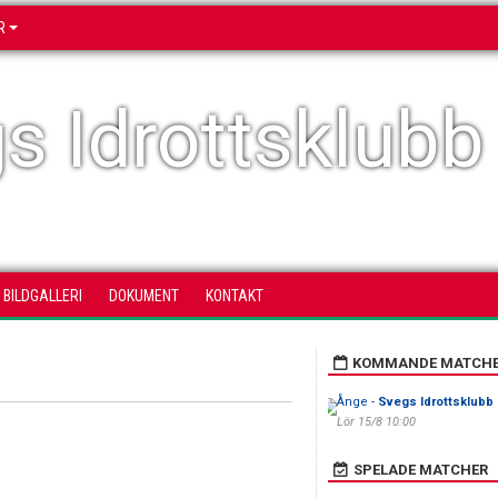
R
s Idrottsklubb
BILDGALLERI
DOKUMENT
KONTAKT
KOMMANDE MATCH
Ånge -
Svegs Idrottsklubb
Lör 15/8 10:00
SPELADE MATCHER