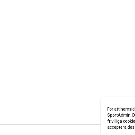
För att hemsid
SportAdmin. De
frivilliga cooki
acceptera des