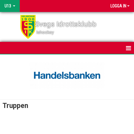
U13
LOGGA IN
Svegs Idrottsklubb
Ishockey
HEM
NYHETER
KALENDER
MATCHER
Truppen
TRUPPEN
BILDGALLERI