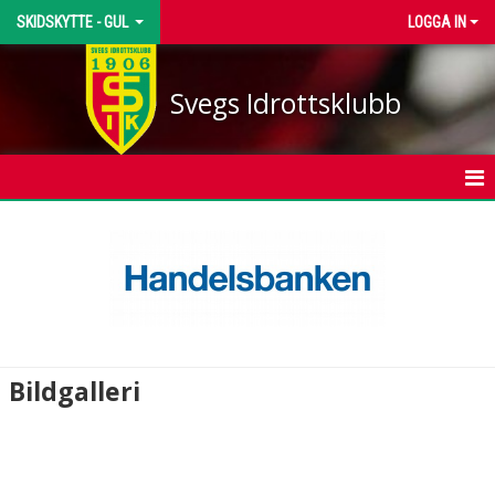
SKIDSKYTTE - GUL
LOGGA IN
Svegs Idrottsklubb
HEM
NYHETER
KALENDER
TRUPPEN
Bildgalleri
BILDGALLERI
DOKUMENT