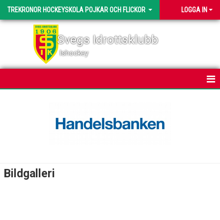
TREKRONOR HOCKEYSKOLA POJKAR OCH FLICKOR
LOGGA IN
Svegs Idrottsklubb
Ishockey
HEM
NYHETER
KALENDER
TRUPPEN
Bildgalleri
BILDGALLERI
DOKUMENT